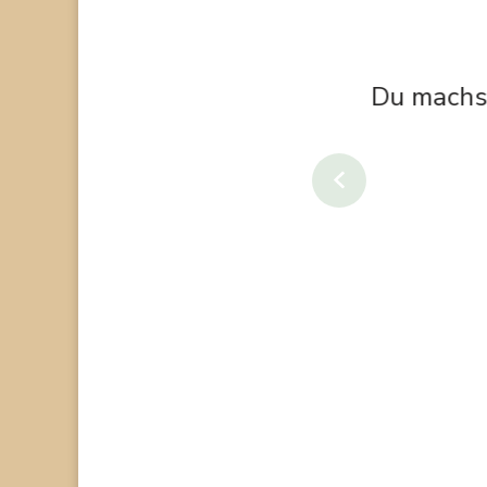
dir lange zuhören.
Zu
gemac
prev