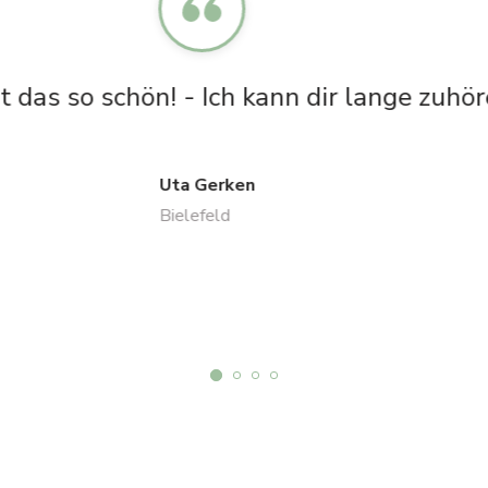
nächst einmal haben wir mit Christina Fo
ht. Als nächstes freuen wir uns auf eine
Märchenlesungen.
Pepa & Tobi
Herford