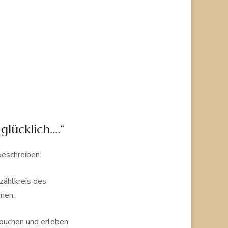
glücklich….“
beschreiben.
zählkreis des
men.
buchen und erleben.